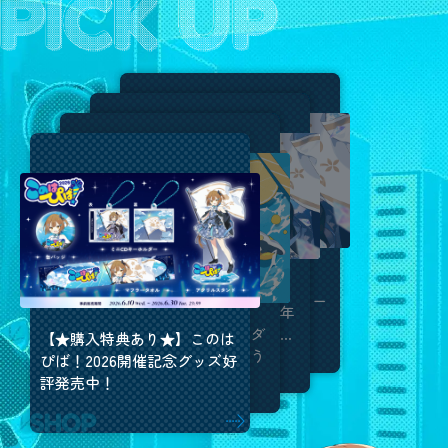
美雲このは13周年記念ライ
【このはぴば！2026】13周
ブ このはぴば！2026【アー
年、本当にありがとう！今年
カイブ】
も最高のお誕生日になりまし
美雲このはの夏壁紙公開！ダ
【★購入特典あり★】このは
た！✨
ウンロードして夏を楽しもう
ぴば！2026開催記念グッズ好
☆
評発売中！