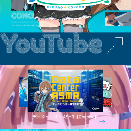
【オリジナル曲】ポラリスの旗
【自作PC】白いゲーミングPCの組み
データセンターASMR【ConoHa】
【official MV】
立てに初挑戦！【美雲このは】