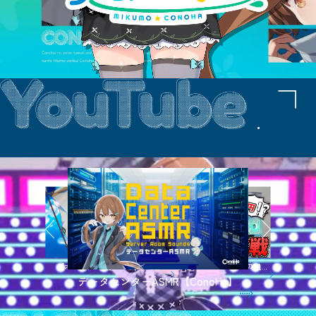
【オリジナル曲】ポラリスの旗
【自作PC】白いゲーミングPCの組み
【official MV】
立てに初挑戦！【美雲このは】
データセンターASMR【ConoHa】