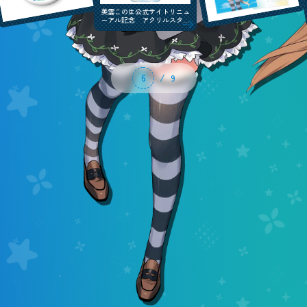
美雲このは公式サイトリニュ
ーアル記念 クリアファイル
7
/
9