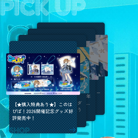
美雲このは13周年記念ライ
【このはぴば！2026】13周
ブ このはぴば！2026【アー
年、本当にありがとう！今年
カイブ】
も最高のお誕生日になりまし
美雲このはの夏壁紙公開！ダ
【★購入特典あり★】このは
た！✨
ウンロードして夏を楽しもう
ぴば！2026開催記念グッズ好
☆
評発売中！