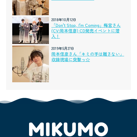
2018年10月12日
「Don't Stop, I'm Coming」梅宮さん
(CV:岡本信彦) CD発売イベントに潜
入！
2019年5月27日
岡本信彦さん「キミの手は離さない」
収録現場に突撃っ☆