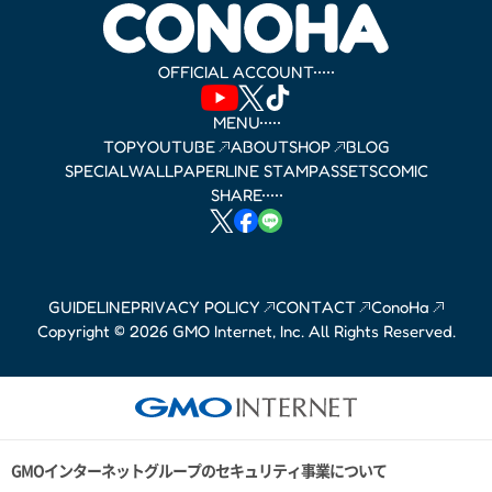
OFFICIAL ACCOUNT
MENU
TOP
YOUTUBE
ABOUT
SHOP
BLOG
SPECIAL
WALLPAPER
LINE STAMP
ASSETS
COMIC
SHARE
GUIDELINE
PRIVACY POLICY
CONTACT
ConoHa
Copyright © 2026 GMO Internet, Inc. All Rights Reserved.
GMOインターネットグループのセキュリティ事業について