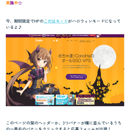
実
施
中
☆
今、期間限定でHPの
このはモード
がハロウィンモードになって
いるよ♪
このページの紫のヘッダーか、3つバナーが横に並んでいるうち
の一番右のバナーをクリックすると応募フォームが出現！