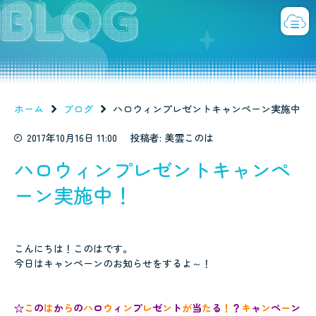
ホーム
ブログ
ハロウィンプレゼントキャンペーン実施中！
2017年10月16日 11:00
投稿者: 美雲このは
ハロウィンプレゼントキャンペ
ーン実施中！
こんにちは！このはです。
今日はキャンペーンのお知らせをするよ～！
☆
こ
の
は
か
ら
の
ハ
ロ
ウ
ィ
ン
プ
レ
ゼ
ン
ト
が
当
た
る
！
？
キ
ャ
ン
ペ
ー
ン