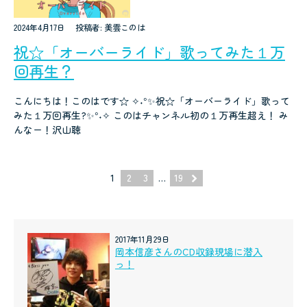
2024年4月17日
投稿者: 美雲このは
祝☆「オーバーライド」歌ってみた１万
回再生？
こんにちは！このはです☆ ✧˖°✨祝☆「オーバーライド」歌って
みた１万回再生?✨°˖✧ このはチャンネル初の１万再生超え！ み
んなー！沢山聴
1
2
3
…
19
2017年11月29日
岡本信彦さんのCD収録現場に潜入
っ！