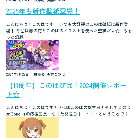
2025年も新作壁紙登場！
こんにちは！このはです。 いつも大好評のこのは壁紙に新作登
場！ 今回は藤の花とこのはのイラストを使った壁紙だよ☆ ちょ
っと幻想
2024年7月22日
投稿者: 美雲このは
【11周年】このはぴば！2024開催レポー
ト☆
こんにちは！このはです！ 7/4はこのはの誕生日！そしてこのは
がConoHaの応援団長になった記念日！ ・・・ということで！