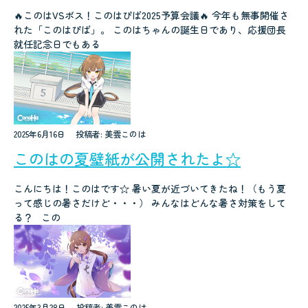
🔥このはVSボス！このはぴば2025予算会議🔥 今年も無事開催さ
れた「このはぴば」。 このはちゃんの誕生日であり、応援団長
就任記念日でもある
2025年6月16日
投稿者: 美雲このは
このはの夏壁紙が公開されたよ☆
こんにちは！このはです☆ 暑い夏が近づいてきたね！（もう夏
って感じの暑さだけど・・・） みんなはどんな暑さ対策をして
る？ この
2025年3月28日
投稿者: 美雲このは