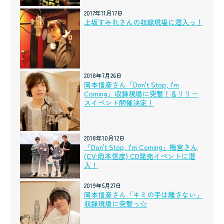
2017年11月17日
上坂すみれさんの収録現場に潜入っ！
2018年7月26日
岡本信彦さん「Don't Stop, I'm
Coming」収録現場に突撃！＆リリー
スイベント開催決定！
2018年10月12日
「Don't Stop, I'm Coming」梅宮さん
(CV:岡本信彦) CD発売イベントに潜
入！
2019年5月27日
岡本信彦さん「キミの手は離さない」
収録現場に突撃っ☆