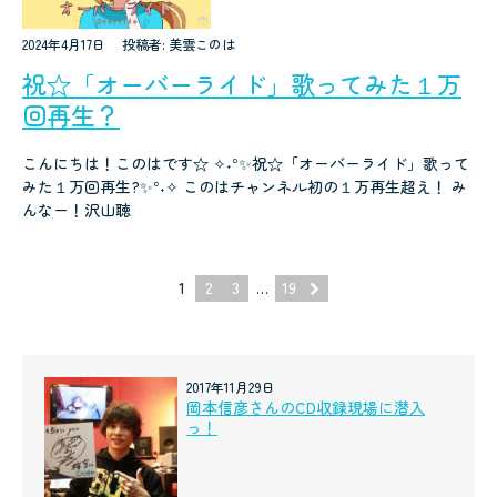
2024年4月17日
投稿者: 美雲このは
祝☆「オーバーライド」歌ってみた１万
回再生？
こんにちは！このはです☆ ✧˖°✨祝☆「オーバーライド」歌って
みた１万回再生?✨°˖✧ このはチャンネル初の１万再生超え！ み
んなー！沢山聴
1
2
3
…
19
2017年11月29日
岡本信彦さんのCD収録現場に潜入
っ！