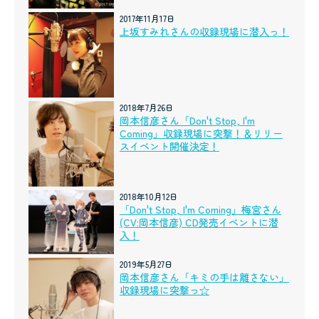
2017年11月17日
上坂すみれさんの収録現場に潜入っ！
2018年7月26日
岡本信彦さん「Don't Stop, I'm
Coming」収録現場に突撃！＆リリー
スイベント開催決定！
2018年10月12日
「Don't Stop, I'm Coming」梅宮さん
(CV:岡本信彦) CD発売イベントに潜
入！
2019年5月27日
岡本信彦さん「キミの手は離さない」
収録現場に突撃っ☆