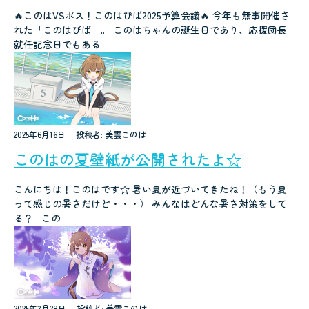
🔥このはVSボス！このはぴば2025予算会議🔥 今年も無事開催さ
れた「このはぴば」。 このはちゃんの誕生日であり、応援団長
就任記念日でもある
2025年6月16日
投稿者: 美雲このは
このはの夏壁紙が公開されたよ☆
こんにちは！このはです☆ 暑い夏が近づいてきたね！（もう夏
って感じの暑さだけど・・・） みんなはどんな暑さ対策をして
る？ この
2025年3月28日
投稿者: 美雲このは