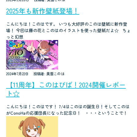
2025年も新作壁紙登場！
こんにちは！このはです。 いつも大好評のこのは壁紙に新作登
場！ 今回は藤の花とこのはのイラストを使った壁紙だよ☆ ちょ
っと幻想
2024年7月22日
投稿者: 美雲このは
【11周年】このはぴば！2024開催レポー
ト☆
こんにちは！このはです！ 7/4はこのはの誕生日！そしてこのは
がConoHaの応援団長になった記念日！ ・・・ということで！