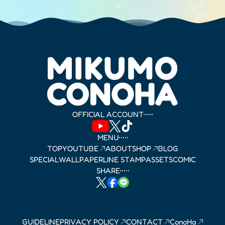
OFFICIAL ACCOUNT
MENU
TOP
YOUTUBE
ABOUT
SHOP
BLOG
SPECIAL
WALLPAPER
LINE STAMP
ASSETS
COMIC
SHARE
GUIDELINE
PRIVACY POLICY
CONTACT
ConoHa